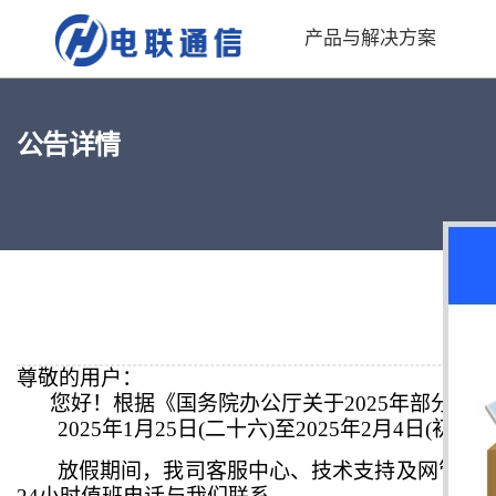
产品与解决方案
公告详情
尊敬的
用户
：
您
好！
根据
《国务院办公厅
关于
20
25
年
部分
节假
20
25
年
1
月
25
日
(
二十六
)至
20
25
年
2
月
4
日
(
初七
)
放假期间，我司客服中心、技术支持及网管中