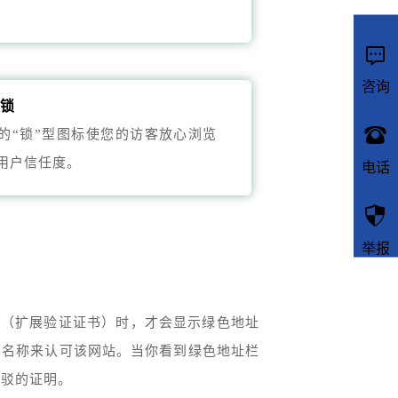

咨询
全锁

的“锁”型图标使您的访客放心浏览
用户信任度。
电话

举报
书（扩展验证证书）时，才会显示绿色地址
的名称来认可该网站。当你看到绿色地址栏
辩驳的证明。