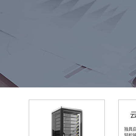
独具
轻松