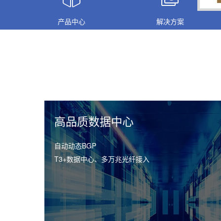
产品中心
解决方案
高品质数据中心
自动动态BGP
T3+数据中心、多万兆光纤接入