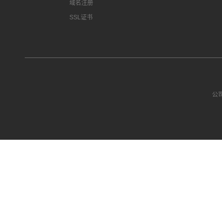
域名注册
SSL证书
公司