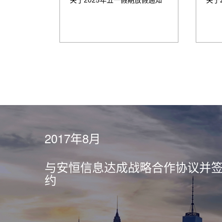
关于2025年五一假期放假通知
关于
2017年8月
与安恒信息达成战略合作协议并
约