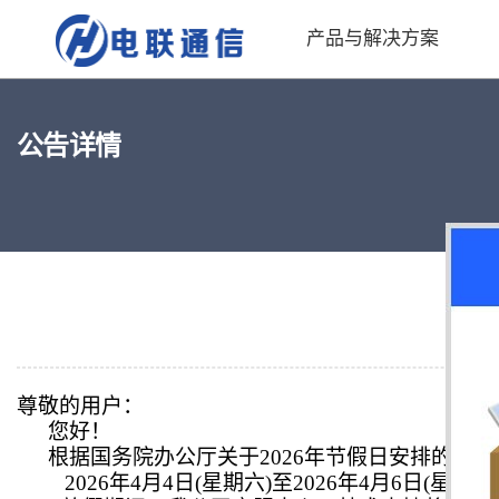
产品与解决方案
公告详情
尊敬
的
用户：
您好！
根据国务院办公厅关于
2026年
节假日安排的通知
2026年4
月
4
日
(星期
六
)
至
2026年4
月
6
日
(星期
一