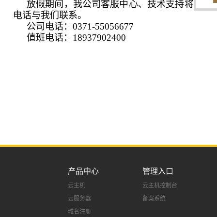
放假期间，我公司客服中心、技术支持将一如
电话与我们联系。
公司电话：
0371-55056677
值班电话：
1893790
24
00
产品中心
管理入口
云主机
云主机控制台
云服务器
备案系统
域名注册