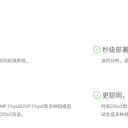

秒级部
现的前端系统。
误判分析，

更聪明
ICMP Flood/UDP Flood等多种网络层
特有DDoS
DDoS攻击。
动生成多种组