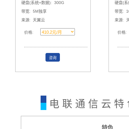
硬盘(系统+数据): 300G
硬盘(系统
带宽: 5M独享
带宽: 
来源: 天翼云
来源: 
价格:
价格:
咨询
电 联 通 信 云 特
特色