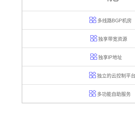

多线路BGP机

独享带宽资源

独享IP地址

独立的云控制平

多功能自助服